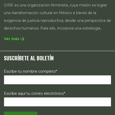
GIRE es una organización feminista, cuya misión es lograr
una transformación cultural en México a través de la
exigencia de justicia reproductiva, desde una perspectiva de
derechos humanos. Para ello, incorpora una estrategia
integral que contempla la incidencia en legislación y
arrow_forward
Ver más
políticas públicas, el acompañamiento de casos, así como
estrategias de comunicación e investigación sobre el
SUSCRÍBETE AL BOLETÍN
estado de los derechos reproductivos en México.
Escribe tu nombre completo*
Escribe aquí tu correo electrónico*