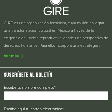
GIRE es una organización feminista, cuya misión es lograr
una transformación cultural en México a través de la
exigencia de justicia reproductiva, desde una perspectiva de
derechos humanos. Para ello, incorpora una estrategia
integral que contempla la incidencia en legislación y
arrow_forward
Ver más
políticas públicas, el acompañamiento de casos, así como
estrategias de comunicación e investigación sobre el
SUSCRÍBETE AL BOLETÍN
estado de los derechos reproductivos en México.
Escribe tu nombre completo*
Escribe aquí tu correo electrónico*