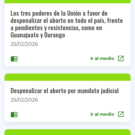
Los tres poderes de la Unión a favor de
despenalizar el aborto en todo el país, frente
a pendientes y resistencias, como en
Guanajuato y Durango
25/02/2026
open_in_new
chrome_reader_mode
Ir al medio
Despenalizar el aborto por mandato judicial
25/02/2026
open_in_new
chrome_reader_mode
Ir al medio