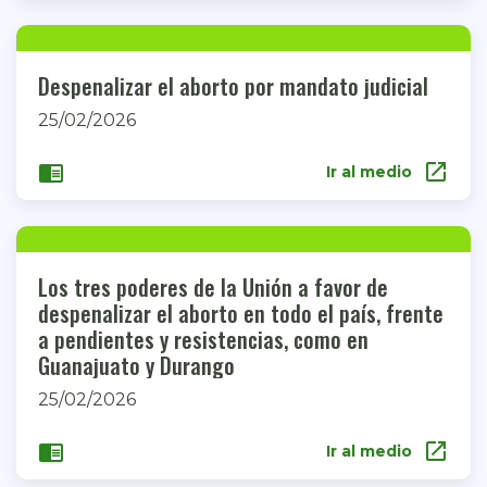
Despenalizar el aborto por mandato judicial
25/02/2026
open_in_new
chrome_reader_mode
Ir al medio
Los tres poderes de la Unión a favor de
despenalizar el aborto en todo el país, frente
a pendientes y resistencias, como en
Guanajuato y Durango
25/02/2026
open_in_new
chrome_reader_mode
Ir al medio