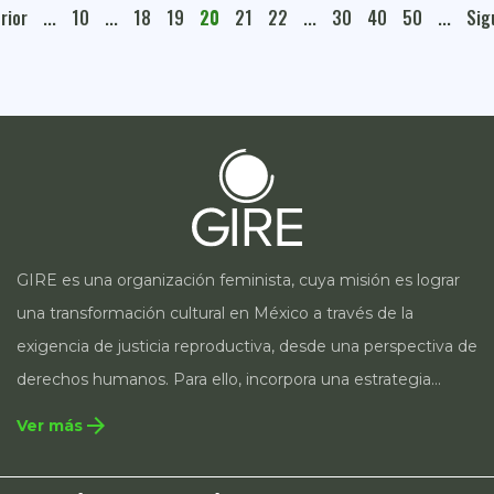
rior
...
10
...
18
19
20
21
22
...
30
40
50
...
Sig
GIRE es una organización feminista, cuya misión es lograr
una transformación cultural en México a través de la
exigencia de justicia reproductiva, desde una perspectiva de
derechos humanos. Para ello, incorpora una estrategia
integral que contempla la incidencia en legislación y
arrow_forward
Ver más
políticas públicas, el acompañamiento de casos, así como
estrategias de comunicación e investigación sobre el