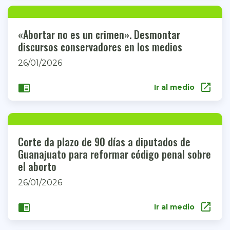
«Abortar no es un crimen». Desmontar
discursos conservadores en los medios
26/01/2026
open_in_new
chrome_reader_mode
Ir al medio
Corte da plazo de 90 días a diputados de
Guanajuato para reformar código penal sobre
el aborto
26/01/2026
open_in_new
chrome_reader_mode
Ir al medio