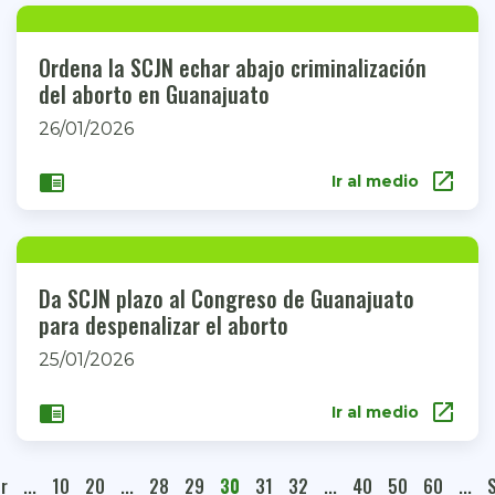
Ordena la SCJN echar abajo criminalización
del aborto en Guanajuato
26/01/2026
open_in_new
chrome_reader_mode
Ir al medio
Da SCJN plazo al Congreso de Guanajuato
para despenalizar el aborto
25/01/2026
open_in_new
chrome_reader_mode
Ir al medio
r
...
10
20
...
28
29
30
31
32
...
40
50
60
...
S