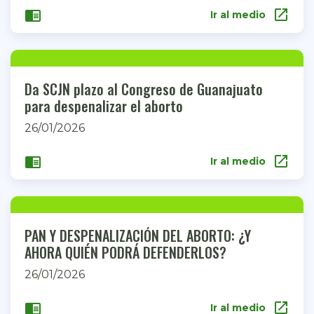
open_in_new
chrome_reader_mode
Ir al medio
Da SCJN plazo al Congreso de Guanajuato
para despenalizar el aborto
26/01/2026
open_in_new
chrome_reader_mode
Ir al medio
PAN Y DESPENALIZACIÓN DEL ABORTO: ¿Y
AHORA QUIÉN PODRÁ DEFENDERLOS?
26/01/2026
open_in_new
chrome_reader_mode
Ir al medio