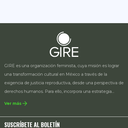
GIRE es una organización feminista, cuya misión es lograr
una transformación cultural en México a través de la
exigencia de justicia reproductiva, desde una perspectiva de
derechos humanos. Para ello, incorpora una estrategia
integral que contempla la incidencia en legislación y
arrow_forward
Ver más
políticas públicas, el acompañamiento de casos, así como
estrategias de comunicación e investigación sobre el
SUSCRÍBETE AL BOLETÍN
estado de los derechos reproductivos en México.