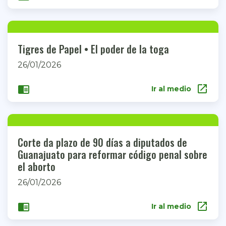
Tigres de Papel • El poder de la toga
26/01/2026
open_in_new
chrome_reader_mode
Ir al medio
Corte da plazo de 90 días a diputados de
Guanajuato para reformar código penal sobre
el aborto
26/01/2026
open_in_new
chrome_reader_mode
Ir al medio