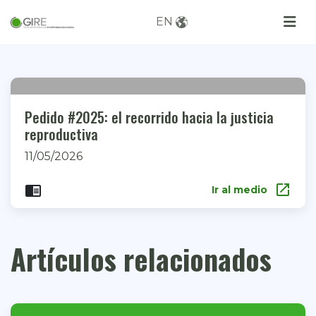
EN
Pedido #2025: el recorrido hacia la justicia
reproductiva
11/05/2026
open_in_new
chrome_reader_mode
Ir al medio
Artículos relacionados