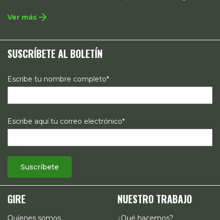
integral que contempla la incidencia en legislación y
arrow_forward
Ver más
políticas públicas, el acompañamiento de casos, así como
estrategias de comunicación e investigación sobre el
SUSCRÍBETE AL BOLETÍN
estado de los derechos reproductivos en México.
Escribe tu nombre completo*
Escribe aquí tu correo electrónico*
GIRE
NUESTRO TRABAJO
Quíenes somos
¿Qué hacemos?