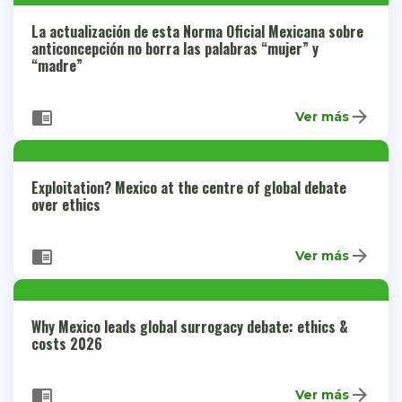
La actualización de esta Norma Oficial Mexicana sobre
anticoncepción no borra las palabras “mujer” y
“madre”
arrow_forward
chrome_reader_mode
Ver más
Exploitation? Mexico at the centre of global debate
over ethics
arrow_forward
chrome_reader_mode
Ver más
Why Mexico leads global surrogacy debate: ethics &
costs 2026
arrow_forward
chrome_reader_mode
Ver más