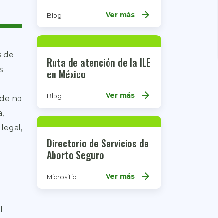
arrow_forward
Ver más
Blog
s de
Ruta de atención de la ILE
s
en México
arrow_forward
Ver más
Blog
 de no
a,
legal,
Directorio de Servicios de
Aborto Seguro
arrow_forward
Ver más
Micrositio
l