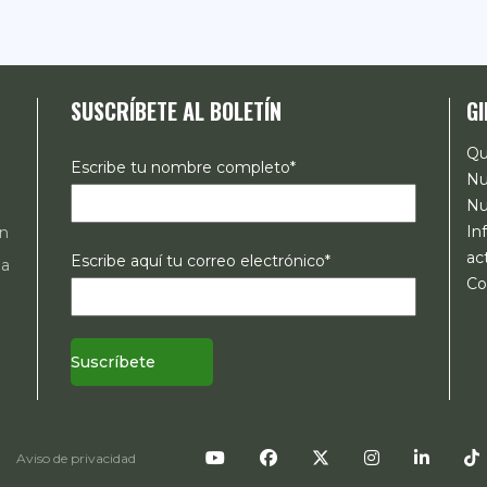
SUSCRÍBETE AL BOLETÍN
GI
Qu
Escribe tu nombre completo*
Nu
Nu
In
ón
ac
Escribe aquí tu correo electrónico*
 a
Co
s
mo
Aviso de privacidad