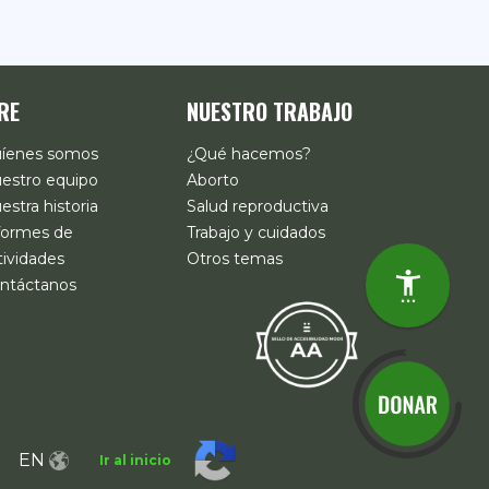
RE
NUESTRO TRABAJO
íenes somos
¿Qué hacemos?
estro equipo
Aborto
estra historia
Salud reproductiva
formes de
Trabajo y cuidados
tividades
Otros temas
ntáctanos
EN
Ir al inicio