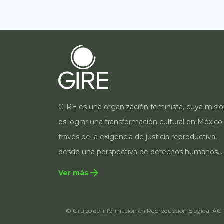
GIRE es una organización feminista, cuya misi
es lograr una transformación cultural en México
través de la exigencia de justicia reproductiva,
desde una perspectiva de derechos humanos.
Para ello, incorpora una estrategia integral que
arrow_forward
Ver más
contempla la incidencia en legislación y política
públicas, el acompañamiento de casos, así co
© Grupo de Información en Reproducción Elegida, AC
estrategias de comunicación e investigación