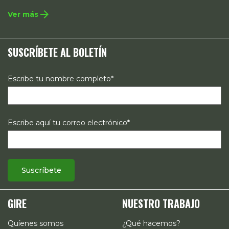
integral que contempla la incidencia en legislación y
arrow_forward
Ver más
políticas públicas, el acompañamiento de casos, así como
estrategias de comunicación e investigación sobre el
SUSCRÍBETE AL BOLETÍN
estado de los derechos reproductivos en México.
Escribe tu nombre completo*
Escribe aquí tu correo electrónico*
GIRE
NUESTRO TRABAJO
Quíenes somos
¿Qué hacemos?