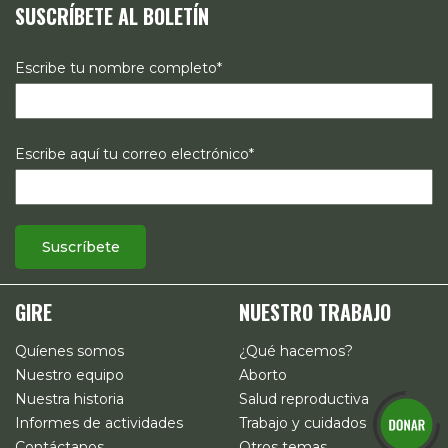
SUSCRÍBETE AL BOLETÍN
estado de los derechos reproductivos en México.
Escribe tu nombre completo*
Escribe aquí tu correo electrónico*
GIRE
NUESTRO TRABAJO
Quíenes somos
¿Qué hacemos?
Nuestro equipo
Aborto
Nuestra historia
Salud reproductiva
Informes de actividades
Trabajo y cuidados
Contáctanos
Otros temas