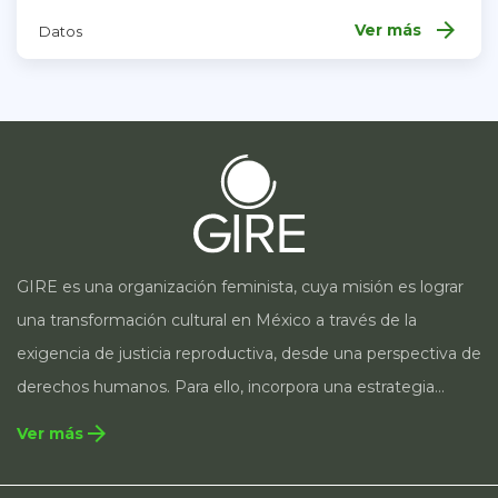
arrow_forward
Ver más
Datos
GIRE es una organización feminista, cuya misión es lograr
una transformación cultural en México a través de la
exigencia de justicia reproductiva, desde una perspectiva de
derechos humanos. Para ello, incorpora una estrategia
integral que contempla la incidencia en legislación y
arrow_forward
Ver más
políticas públicas, el acompañamiento de casos, así como
estrategias de comunicación e investigación sobre el