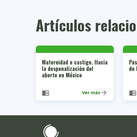
Artículos relaci
Maternidad o castigo. Hacia
Pas
la despenalización del
de 
aborto en México
arrow_forward
chrome_reader_mode
chrome_reader_mode
Ver más