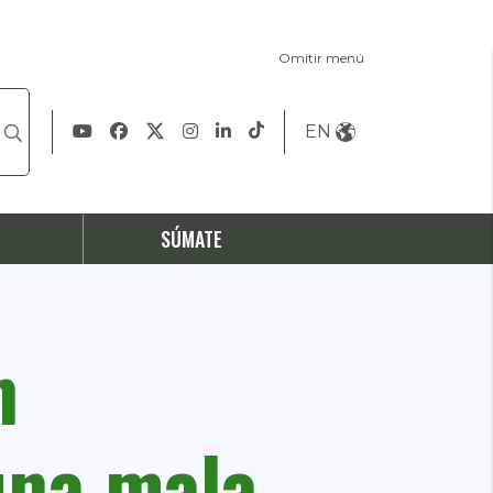
Omitir menú
EN
S
SÚMATE
n
una mala