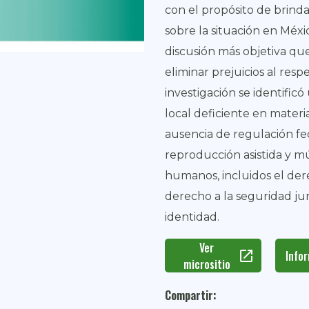
con el propósito de brind
sobre la situación en Méxi
discusión más objetiva qu
eliminar prejuicios al resp
investigación se identific
local deficiente en mater
ausencia de regulación fe
reproducción asistida y mú
humanos, incluidos el dere
derecho a la seguridad jur
identidad.
Ver
open_in_new
Info
micrositio
Compartir: