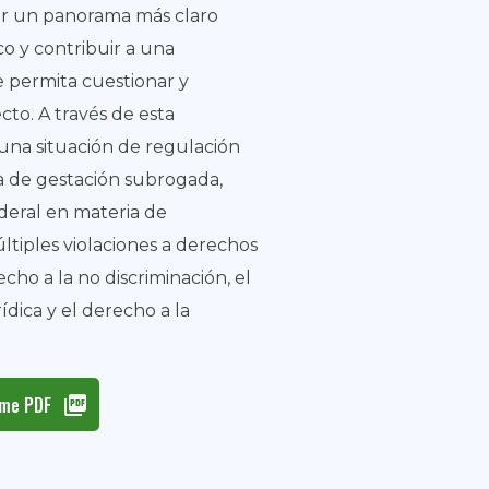
ar un panorama más claro
co y contribuir a una
e permita cuestionar y
ecto. A través de esta
ó una situación de regulación
ia de gestación subrogada,
deral en materia de
ltiples violaciones a derechos
cho a la no discriminación, el
ídica y el derecho a la
rme PDF
picture_as_pdf