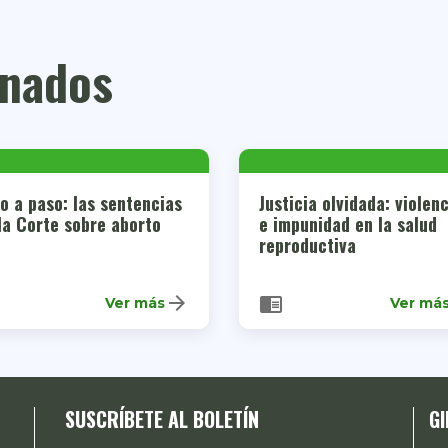
onados
o a paso: las sentencias
Justicia olvidada: violen
la Corte sobre aborto
e impunidad en la salud
reproductiva
arrow_forward
chrome_reader_mode
Ver más
Ver má
SUSCRÍBETE AL BOLETÍN
GI