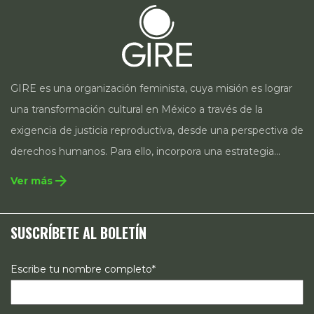
GIRE es una organización feminista, cuya misión es lograr
una transformación cultural en México a través de la
exigencia de justicia reproductiva, desde una perspectiva de
derechos humanos. Para ello, incorpora una estrategia
integral que contempla la incidencia en legislación y
arrow_forward
Ver más
políticas públicas, el acompañamiento de casos, así como
estrategias de comunicación e investigación sobre el
SUSCRÍBETE AL BOLETÍN
estado de los derechos reproductivos en México.
Escribe tu nombre completo*