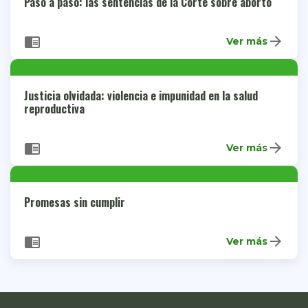
Paso a paso: las sentencias de la Corte sobre aborto
arrow_forward
chrome_reader_mode
Ver más
Justicia olvidada: violencia e impunidad en la salud
reproductiva
arrow_forward
chrome_reader_mode
Ver más
Promesas sin cumplir
arrow_forward
chrome_reader_mode
Ver más