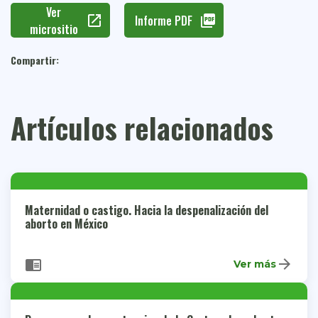
Ver
open_in_new
Informe PDF
picture_as_pdf
micrositio
Compartir:
Artículos relacionados
Maternidad o castigo. Hacia la despenalización del
aborto en México
arrow_forward
chrome_reader_mode
Ver más