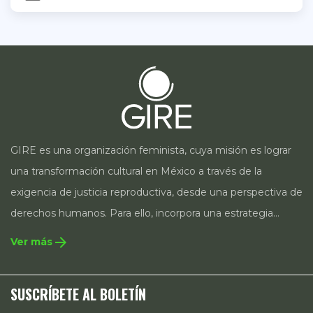
GIRE es una organización feminista, cuya misión es lograr
una transformación cultural en México a través de la
exigencia de justicia reproductiva, desde una perspectiva de
derechos humanos. Para ello, incorpora una estrategia
integral que contempla la incidencia en legislación y
arrow_forward
Ver más
políticas públicas, el acompañamiento de casos, así como
estrategias de comunicación e investigación sobre el
SUSCRÍBETE AL BOLETÍN
estado de los derechos reproductivos en México.