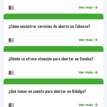
arrow_forward
chrome_reader_mode
Ver más
¿Cómo encontrar servicios de aborto en Tabasco?
arrow_forward
chrome_reader_mode
Ver más
¿Dónde se ofrece atención para abortar en Sinaloa?
arrow_forward
chrome_reader_mode
Ver más
¿Qué tomar en cuenta para abortar en Hidalgo?
arrow_forward
chrome_reader_mode
Ver más