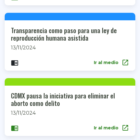
Transparencia como paso para una ley de
reproducción humana asistida
13/11/2024
open_in_new
chrome_reader_mode
Ir al medio
CDMX pausa la iniciativa para eliminar el
aborto como delito
13/11/2024
open_in_new
chrome_reader_mode
Ir al medio