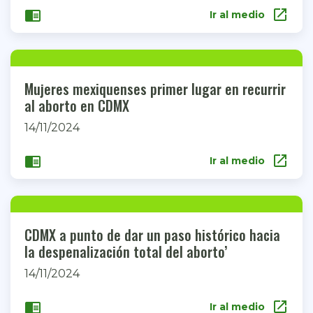
open_in_new
chrome_reader_mode
Ir al medio
Mujeres mexiquenses primer lugar en recurrir
al aborto en CDMX
14/11/2024
open_in_new
chrome_reader_mode
Ir al medio
CDMX a punto de dar un paso histórico hacia
la despenalización total del aborto’
14/11/2024
open_in_new
chrome_reader_mode
Ir al medio