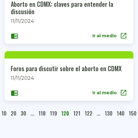
Aborto en CDMX: claves para entender la
discusión
11/11/2024
open_in_new
chrome_reader_mode
Ir al medio
Foros para discutir sobre el aborto en CDMX
11/11/2024
open_in_new
chrome_reader_mode
Ir al medio
10
20
30
...
118
119
120
121
122
...
130
140
150