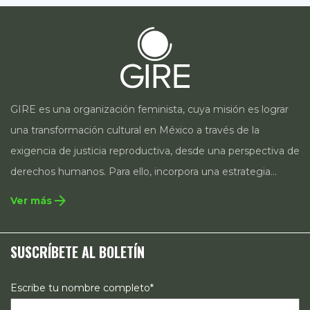
GIRE es una organización feminista, cuya misión es lograr
una transformación cultural en México a través de la
exigencia de justicia reproductiva, desde una perspectiva de
derechos humanos. Para ello, incorpora una estrategia
integral que contempla la incidencia en legislación y
arrow_forward
Ver más
políticas públicas, el acompañamiento de casos, así como
estrategias de comunicación e investigación sobre el
SUSCRÍBETE AL BOLETÍN
estado de los derechos reproductivos en México.
Escribe tu nombre completo*