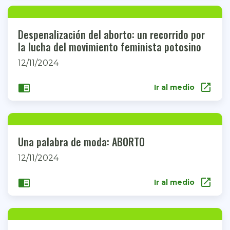
Despenalización del aborto: un recorrido por
la lucha del movimiento feminista potosino
12/11/2024
open_in_new
chrome_reader_mode
Ir al medio
Una palabra de moda: ABORTO
12/11/2024
open_in_new
chrome_reader_mode
Ir al medio