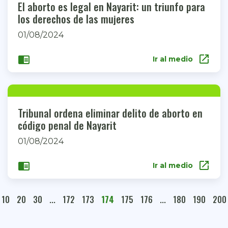
El aborto es legal en Nayarit: un triunfo para
los derechos de las mujeres
01/08/2024
open_in_new
chrome_reader_mode
Ir al medio
Tribunal ordena eliminar delito de aborto en
código penal de Nayarit
01/08/2024
open_in_new
chrome_reader_mode
Ir al medio
10
20
30
...
172
173
174
175
176
...
180
190
200