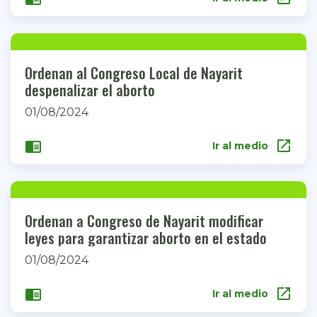
Ordenan al Congreso Local de Nayarit
despenalizar el aborto
01/08/2024
open_in_new
chrome_reader_mode
Ir al medio
Ordenan a Congreso de Nayarit modificar
leyes para garantizar aborto en el estado
01/08/2024
open_in_new
chrome_reader_mode
Ir al medio