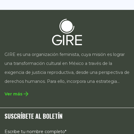
GIRE es una organización feminista, cuya misión es lograr
una transformación cultural en México a través de la
exigencia de justicia reproductiva, desde una perspectiva de
derechos humanos. Para ello, incorpora una estrategia
integral que contempla la incidencia en legislación y
arrow_forward
Ver más
políticas públicas, el acompañamiento de casos, así como
estrategias de comunicación e investigación sobre el
SUSCRÍBETE AL BOLETÍN
estado de los derechos reproductivos en México.
Escribe tu nombre completo*