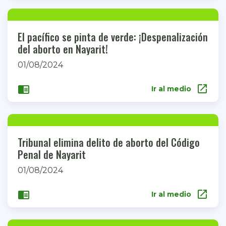
El pacífico se pinta de verde: ¡Despenalización
del aborto en Nayarit!
01/08/2024
open_in_new
chrome_reader_mode
Ir al medio
Tribunal elimina delito de aborto del Código
Penal de Nayarit
01/08/2024
open_in_new
chrome_reader_mode
Ir al medio