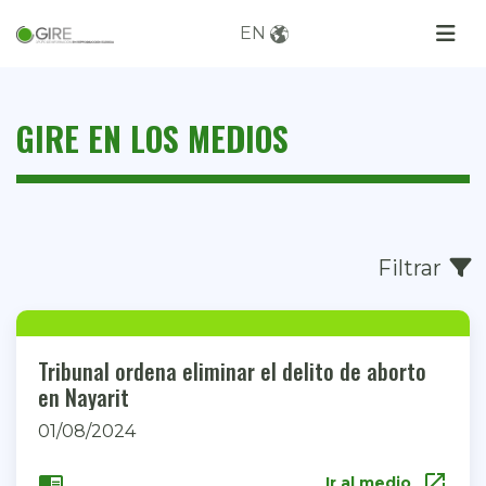
EN
GIRE EN LOS MEDIOS
Filtrar
Tribunal ordena eliminar el delito de aborto
en Nayarit
01/08/2024
open_in_new
chrome_reader_mode
Ir al medio