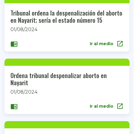
Tribunal ordena la despenalización del aborto
en Nayarit; sería el estado número 15
01/08/2024
open_in_new
chrome_reader_mode
Ir al medio
Ordena tribunal despenalizar aborto en
Nayarit
01/08/2024
open_in_new
chrome_reader_mode
Ir al medio