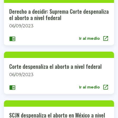
Derecho a decidir: Suprema Corte despenaliza
el aborto a nivel federal
06/09/2023
open_in_new
chrome_reader_mode
Ir al medio
Corte despenaliza el aborto a nivel federal
06/09/2023
open_in_new
chrome_reader_mode
Ir al medio
SCJN despenaliza el aborto en México a nivel