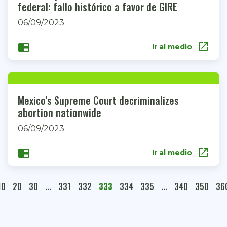
federal: fallo histórico a favor de GIRE
06/09/2023
open_in_new
chrome_reader_mode
Ir al medio
Mexico’s Supreme Court decriminalizes
abortion nationwide
06/09/2023
open_in_new
chrome_reader_mode
Ir al medio
10
20
30
...
331
332
333
334
335
...
340
350
36