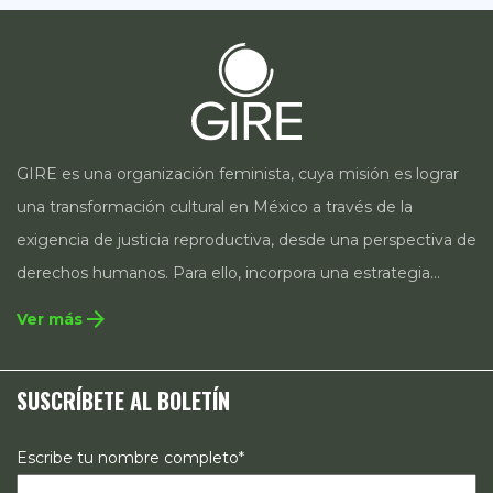
GIRE es una organización feminista, cuya misión es lograr
una transformación cultural en México a través de la
exigencia de justicia reproductiva, desde una perspectiva de
derechos humanos. Para ello, incorpora una estrategia
integral que contempla la incidencia en legislación y
arrow_forward
Ver más
políticas públicas, el acompañamiento de casos, así como
estrategias de comunicación e investigación sobre el
SUSCRÍBETE AL BOLETÍN
estado de los derechos reproductivos en México.
Escribe tu nombre completo*