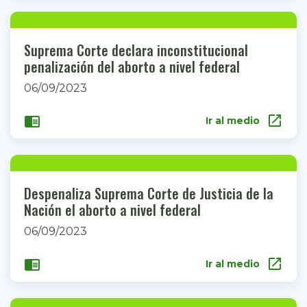
Suprema Corte declara inconstitucional
penalización del aborto a nivel federal
06/09/2023
open_in_new
chrome_reader_mode
Ir al medio
Despenaliza Suprema Corte de Justicia de la
Nación el aborto a nivel federal
06/09/2023
open_in_new
chrome_reader_mode
Ir al medio