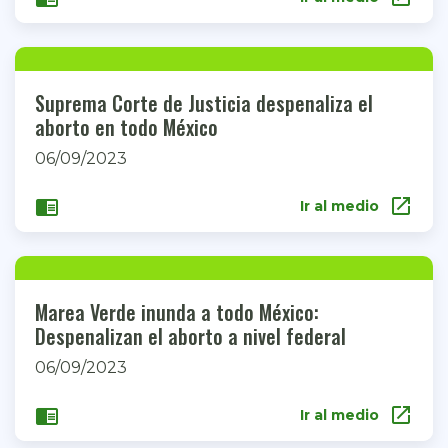
Suprema Corte de Justicia despenaliza el
aborto en todo México
06/09/2023
open_in_new
chrome_reader_mode
Ir al medio
Marea Verde inunda a todo México:
Despenalizan el aborto a nivel federal
06/09/2023
open_in_new
chrome_reader_mode
Ir al medio