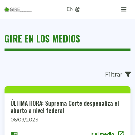
EN
GIRE EN LOS MEDIOS
Filtrar
ÚLTIMA HORA: Suprema Corte despenaliza el
aborto a nivel federal
06/09/2023
open_in_new
chrome_reader_mode
Ir al medio