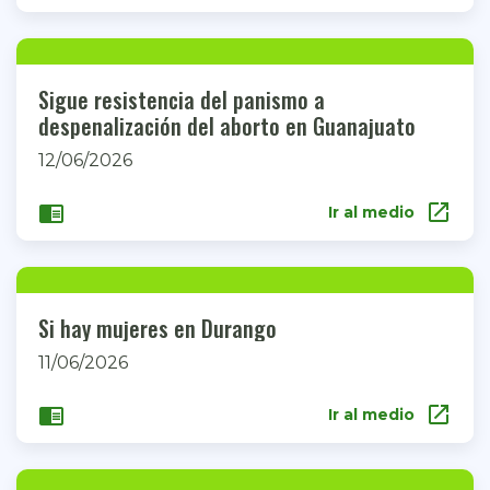
Sigue resistencia del panismo a
despenalización del aborto en Guanajuato
12/06/2026
open_in_new
chrome_reader_mode
Ir al medio
Si hay mujeres en Durango
11/06/2026
open_in_new
chrome_reader_mode
Ir al medio