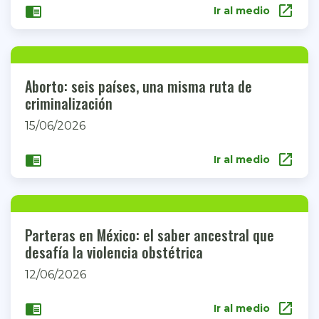
open_in_new
chrome_reader_mode
Ir al medio
Aborto: seis países, una misma ruta de
criminalización
15/06/2026
open_in_new
chrome_reader_mode
Ir al medio
Parteras en México: el saber ancestral que
desafía la violencia obstétrica
12/06/2026
open_in_new
chrome_reader_mode
Ir al medio