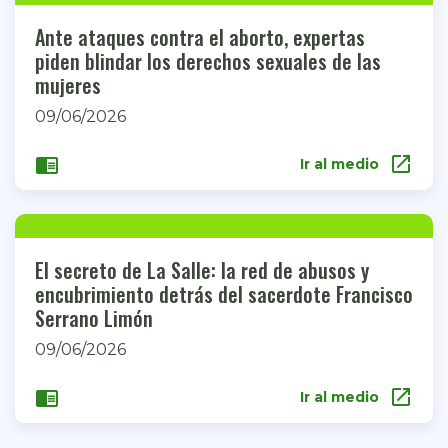
Ante ataques contra el aborto, expertas
piden blindar los derechos sexuales de las
mujeres
09/06/2026
open_in_new
chrome_reader_mode
Ir al medio
El secreto de La Salle: la red de abusos y
encubrimiento detrás del sacerdote Francisco
Serrano Limón
09/06/2026
open_in_new
chrome_reader_mode
Ir al medio