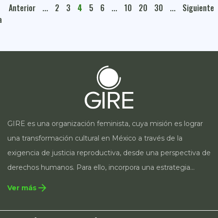
Anterior
...
2
3
4
5
6
...
10
20
30
...
Siguiente
a
GIRE es una organización feminista, cuya misión es lograr
una transformación cultural en México a través de la
exigencia de justicia reproductiva, desde una perspectiva de
derechos humanos. Para ello, incorpora una estrategia
integral que contempla la incidencia en legislación y
arrow_forward
Ver más
políticas públicas, el acompañamiento de casos, así como
estrategias de comunicación e investigación sobre el