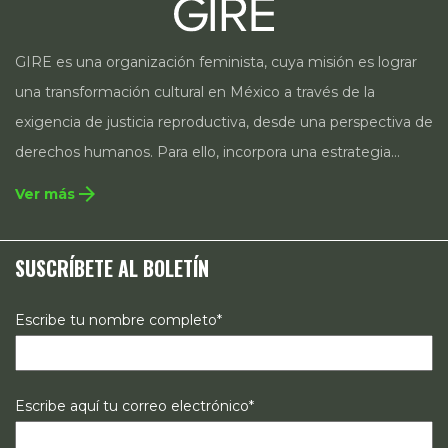
GIRE es una organización feminista, cuya misión es lograr
una transformación cultural en México a través de la
exigencia de justicia reproductiva, desde una perspectiva de
derechos humanos. Para ello, incorpora una estrategia
integral que contempla la incidencia en legislación y
arrow_forward
Ver más
políticas públicas, el acompañamiento de casos, así como
estrategias de comunicación e investigación sobre el
SUSCRÍBETE AL BOLETÍN
estado de los derechos reproductivos en México.
Escribe tu nombre completo*
Escribe aquí tu correo electrónico*