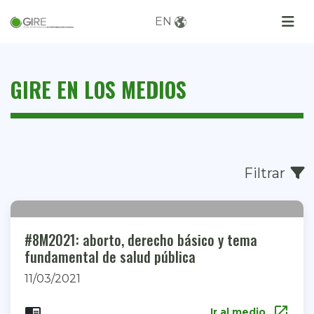
EN
GIRE EN LOS MEDIOS
Filtrar
#8M2021: aborto, derecho básico y tema
fundamental de salud pública
11/03/2021
open_in_new
chrome_reader_mode
Ir al medio