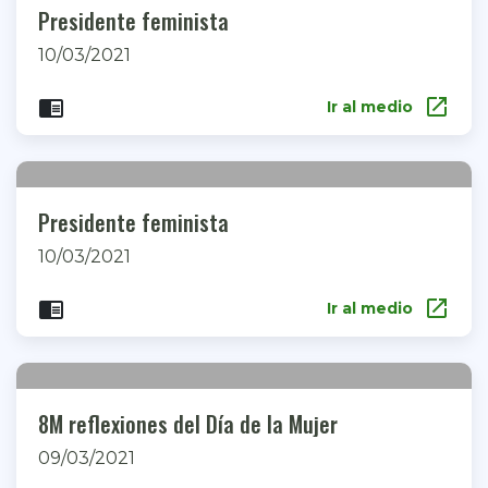
Presidente feminista
10/03/2021
open_in_new
chrome_reader_mode
Ir al medio
Presidente feminista
10/03/2021
open_in_new
chrome_reader_mode
Ir al medio
8M reflexiones del Día de la Mujer
09/03/2021