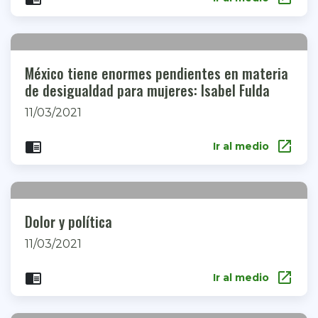
México tiene enormes pendientes en materia
de desigualdad para mujeres: Isabel Fulda
11/03/2021
open_in_new
chrome_reader_mode
Ir al medio
Dolor y política
11/03/2021
open_in_new
chrome_reader_mode
Ir al medio