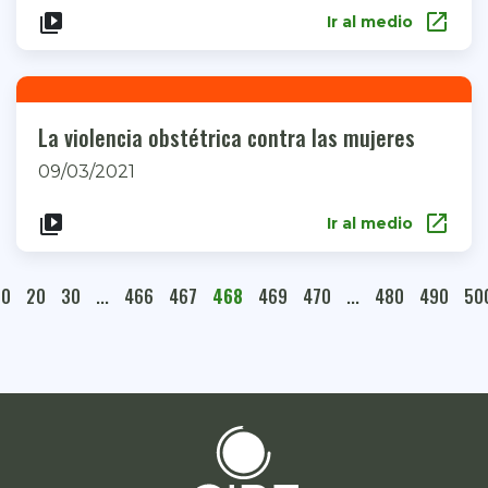
open_in_new
video_library
Ir al medio
La violencia obstétrica contra las mujeres
09/03/2021
open_in_new
video_library
Ir al medio
10
20
30
...
466
467
468
469
470
...
480
490
50