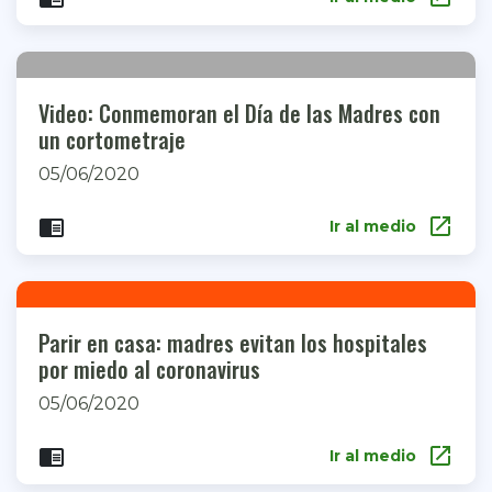
Video: Conmemoran el Día de las Madres con
un cortometraje
05/06/2020
open_in_new
chrome_reader_mode
Ir al medio
Parir en casa: madres evitan los hospitales
por miedo al coronavirus
05/06/2020
open_in_new
chrome_reader_mode
Ir al medio