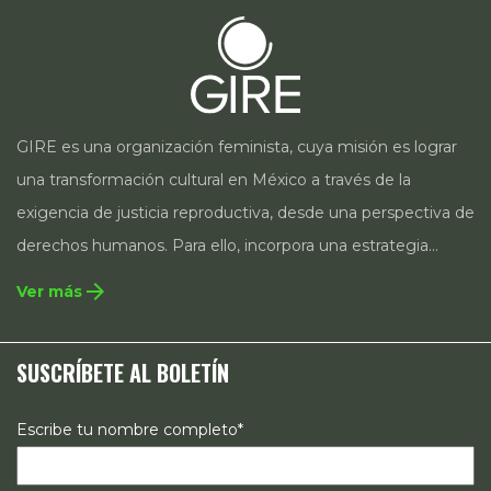
GIRE es una organización feminista, cuya misión es lograr
una transformación cultural en México a través de la
exigencia de justicia reproductiva, desde una perspectiva de
derechos humanos. Para ello, incorpora una estrategia
integral que contempla la incidencia en legislación y
arrow_forward
Ver más
políticas públicas, el acompañamiento de casos, así como
estrategias de comunicación e investigación sobre el
SUSCRÍBETE AL BOLETÍN
estado de los derechos reproductivos en México.
Escribe tu nombre completo*