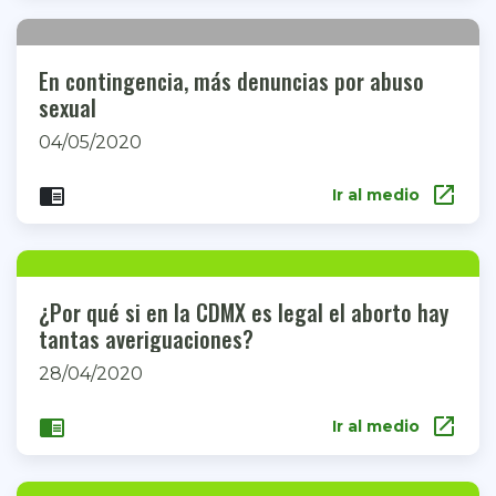
En contingencia, más denuncias por abuso
sexual
04/05/2020
open_in_new
chrome_reader_mode
Ir al medio
¿Por qué si en la CDMX es legal el aborto hay
tantas averiguaciones?
28/04/2020
open_in_new
chrome_reader_mode
Ir al medio