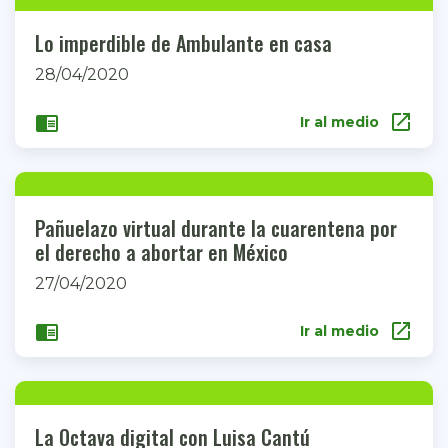
Lo imperdible de Ambulante en casa
28/04/2020
open_in_new
chrome_reader_mode
Ir al medio
Pañuelazo virtual durante la cuarentena por
el derecho a abortar en México
27/04/2020
open_in_new
chrome_reader_mode
Ir al medio
La Octava digital con Luisa Cantú