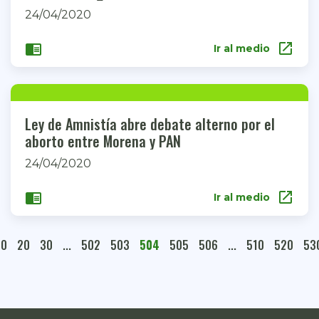
24/04/2020
open_in_new
chrome_reader_mode
Ir al medio
Ley de Amnistía abre debate alterno por el
aborto entre Morena y PAN
24/04/2020
open_in_new
chrome_reader_mode
Ir al medio
10
20
30
...
502
503
504
505
506
...
510
520
53