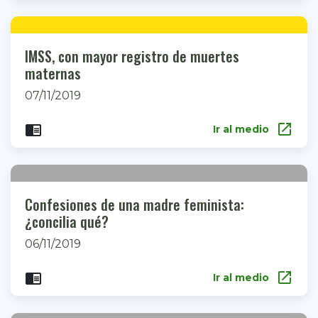
IMSS, con mayor registro de muertes
maternas
07/11/2019
open_in_new
chrome_reader_mode
Ir al medio
Confesiones de una madre feminista:
¿concilia qué?
06/11/2019
open_in_new
chrome_reader_mode
Ir al medio