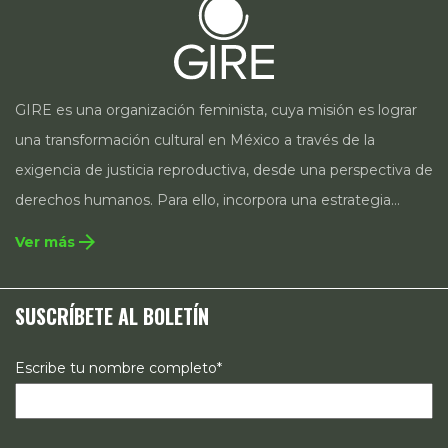
GIRE es una organización feminista, cuya misión es lograr
una transformación cultural en México a través de la
exigencia de justicia reproductiva, desde una perspectiva de
derechos humanos. Para ello, incorpora una estrategia
integral que contempla la incidencia en legislación y
arrow_forward
Ver más
políticas públicas, el acompañamiento de casos, así como
estrategias de comunicación e investigación sobre el
SUSCRÍBETE AL BOLETÍN
estado de los derechos reproductivos en México.
Escribe tu nombre completo*