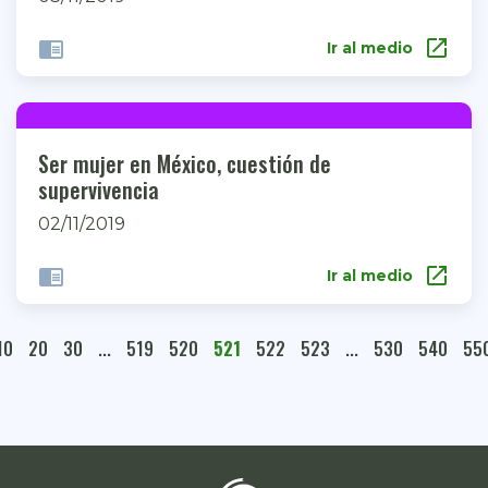
open_in_new
chrome_reader_mode
Ir al medio
Ser mujer en México, cuestión de
supervivencia
02/11/2019
open_in_new
chrome_reader_mode
Ir al medio
10
20
30
...
519
520
521
522
523
...
530
540
55