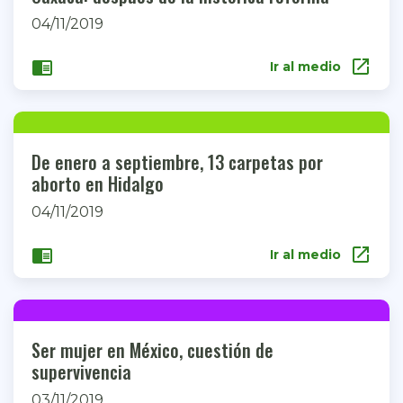
04/11/2019
open_in_new
chrome_reader_mode
Ir al medio
De enero a septiembre, 13 carpetas por
aborto en Hidalgo
04/11/2019
open_in_new
chrome_reader_mode
Ir al medio
Ser mujer en México, cuestión de
supervivencia
03/11/2019