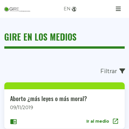
EN
GIRE EN LOS MEDIOS
Filtrar
Aborto ¿más leyes o más moral?
09/11/2019
open_in_new
chrome_reader_mode
Ir al medio