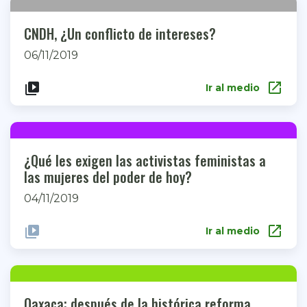
CNDH, ¿Un conflicto de intereses?
06/11/2019
open_in_new
video_library
Ir al medio
¿Qué les exigen las activistas feministas a
las mujeres del poder de hoy?
04/11/2019
open_in_new
video_library
Ir al medio
Oaxaca: después de la histórica reforma