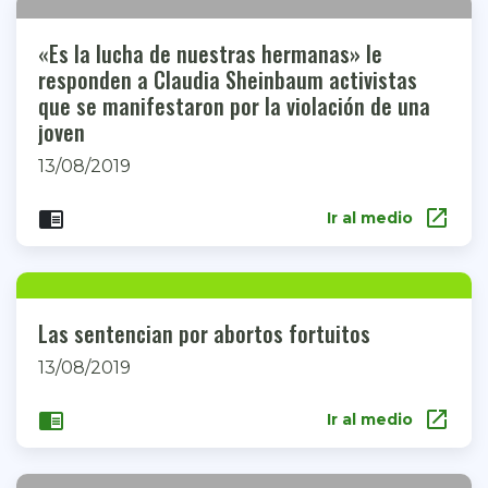
«Es la lucha de nuestras hermanas» le
responden a Claudia Sheinbaum activistas
que se manifestaron por la violación de una
joven
13/08/2019
open_in_new
chrome_reader_mode
Ir al medio
Las sentencian por abortos fortuitos
13/08/2019
open_in_new
chrome_reader_mode
Ir al medio