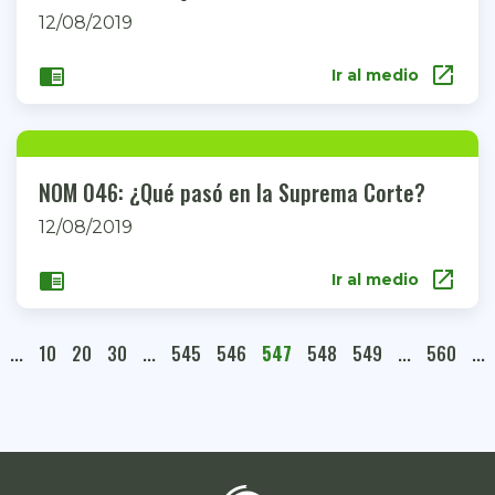
12/08/2019
open_in_new
chrome_reader_mode
Ir al medio
NOM 046: ¿Qué pasó en la Suprema Corte?
12/08/2019
open_in_new
chrome_reader_mode
Ir al medio
...
10
20
30
...
545
546
547
548
549
...
560
...