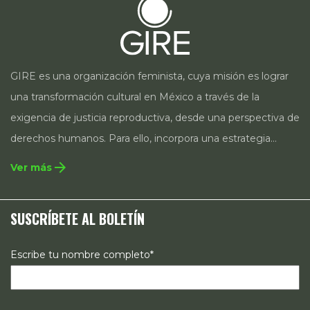
GIRE es una organización feminista, cuya misión es lograr
una transformación cultural en México a través de la
exigencia de justicia reproductiva, desde una perspectiva de
derechos humanos. Para ello, incorpora una estrategia
integral que contempla la incidencia en legislación y
arrow_forward
Ver más
políticas públicas, el acompañamiento de casos, así como
estrategias de comunicación e investigación sobre el
SUSCRÍBETE AL BOLETÍN
estado de los derechos reproductivos en México.
Escribe tu nombre completo*