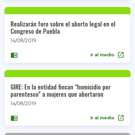
Realizarán foro sobre el aborto legal en el
Congreso de Puebla
14/08/2019
open_in_new
chrome_reader_mode
Ir al medio
GIRE: En la entidad fincan “homicidio por
parentesco” a mujeres que abortaron
14/08/2019
open_in_new
chrome_reader_mode
Ir al medio