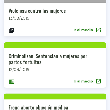
Violencia contra las mujeres
13/08/2019
open_in_new
video_library
Ir al medio
Criminalizan. Sentencian a mujeres por
partos fortuitos
12/08/2019
open_in_new
chrome_reader_mode
Ir al medio
Frena aborto objeción médica