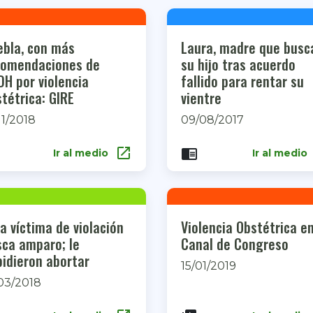
ebla, con más
Laura, madre que busc
comendaciones de
su hijo tras acuerdo
H por violencia
fallido para rentar su
tétrica: GIRE
vientre
11/2018
09/08/2017
open_in_new
chrome_reader_mode
Ir al medio
Ir al medio
a víctima de violación
Violencia Obstétrica en
sca amparo; le
Canal de Congreso
idieron abortar
15/01/2019
03/2018