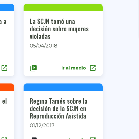
a a
La SCJN tomó una
decisión sobre mujeres
violadas
05/04/2018
open_in_new
open_in_new
video_library
Ir al medio
 el
Regina Tamés sobre la
decisión de la SCJN en
Reproducción Asistida
01/12/2017