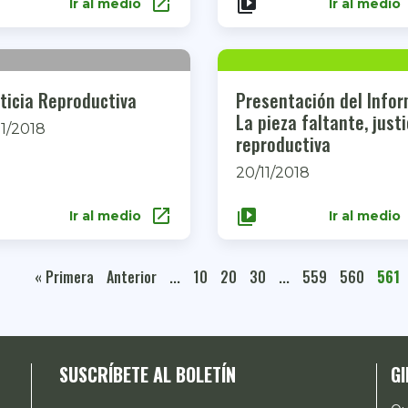
open_in_new
video_library
Ir al medio
Ir al medio
ticia Reproductiva
Presentación del Infor
La pieza faltante, justi
11/2018
reproductiva
20/11/2018
open_in_new
video_library
Ir al medio
Ir al medio
« Primera
Anterior
...
10
20
30
...
559
560
561
SUSCRÍBETE AL BOLETÍN
GI