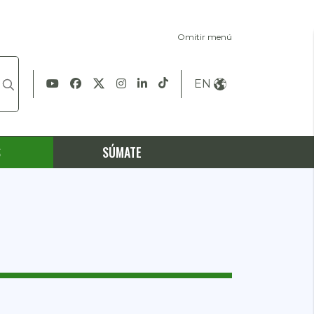
Omitir menú
EN
S
SÚMATE