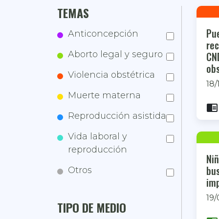
TEMAS
Pu
Anticoncepción
re
Aborto legal y seguro
CND
obs
Violencia obstétrica
18/
Muerte materna
chrome_reader_mode
Reproducción asistida
Vida laboral y
reproducción
Niñ
bu
Otros
imp
19/
TIPO DE MEDIO