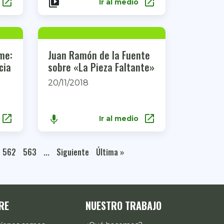
open_in_new
open_in_new
video_library
Ir al medio
me:
Juan Ramón de la Fuente
cia
sobre «La Pieza Faltante»
20/11/2018
open_in_new
open_in_new
keyboard_voice
Ir al medio
562
563
...
Siguiente
Última »
RE
NUESTRO TRABAJO