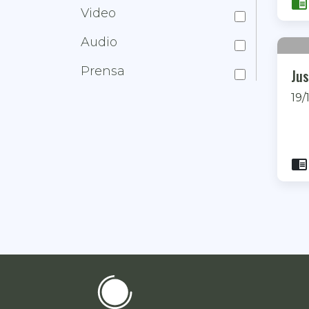
chrome_reader_mode
Video
Audio
Prensa
Jus
19/
chrome_reader_mode