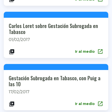
Carlos Loret sobre Gestación Subrogada en
Tabasco
01/02/2017
open_in_new
video_library
Ir al medio
Gestación Subrogada en Tabasco, con Puig a
las 10
17/02/2017
open_in_new
video_library
Ir al medio