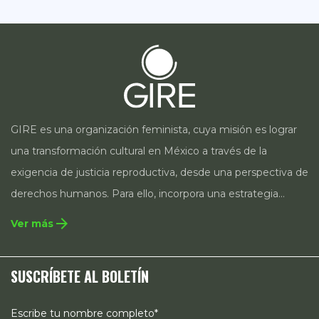
GIRE es una organización feminista, cuya misión es lograr
una transformación cultural en México a través de la
exigencia de justicia reproductiva, desde una perspectiva de
derechos humanos. Para ello, incorpora una estrategia
integral que contempla la incidencia en legislación y
arrow_forward
Ver más
políticas públicas, el acompañamiento de casos, así como
estrategias de comunicación e investigación sobre el
SUSCRÍBETE AL BOLETÍN
estado de los derechos reproductivos en México.
Escribe tu nombre completo*