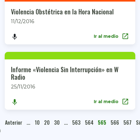
Violencia Obstétrica en la Hora Nacional
11/12/2016
open_in_new
keyboard_voice
Ir al medio
Informe «Violencia Sin Interrupción» en W
Radio
25/11/2016
open_in_new
keyboard_voice
Ir al medio
Anterior
...
10
20
30
...
563
564
565
566
567
S
a