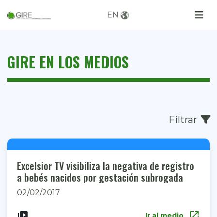
EN
GIRE EN LOS MEDIOS
Filtrar
Excelsior TV visibiliza la negativa de registro
a bebés nacidos por gestación subrogada
02/02/2017
open_in_new
video_library
Ir al medio