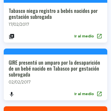
Tabasco niega registro a bebés nacidos por
gestación subrogada
17/02/2017
open_in_new
video_library
Ir al medio
GIRE presentó un amparo por la desaparición
de un bebé nacido en Tabasco por gestación
subrogada
02/02/2017
open_in_new
keyboard_voice
Ir al medio