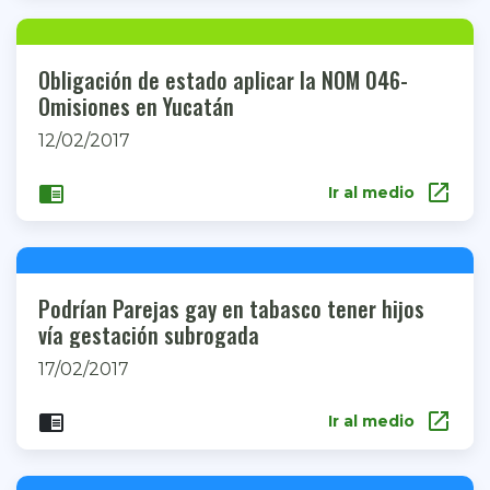
Obligación de estado aplicar la NOM 046-
Omisiones en Yucatán
12/02/2017
open_in_new
chrome_reader_mode
Ir al medio
Podrían Parejas gay en tabasco tener hijos
vía gestación subrogada
17/02/2017
open_in_new
chrome_reader_mode
Ir al medio