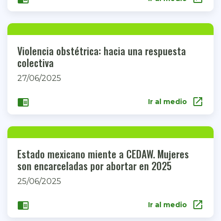
Violencia obstétrica: hacia una respuesta
colectiva
27/06/2025
open_in_new
chrome_reader_mode
Ir al medio
Estado mexicano miente a CEDAW. Mujeres
son encarceladas por abortar en 2025
25/06/2025
open_in_new
chrome_reader_mode
Ir al medio