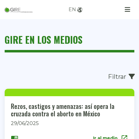
EN
GIRE EN LOS MEDIOS
Filtrar
Rezos, castigos y amenazas: así opera la
cruzada contra el aborto en México
29/06/2025
open_in_new
chrome_reader_mode
Ir al medio