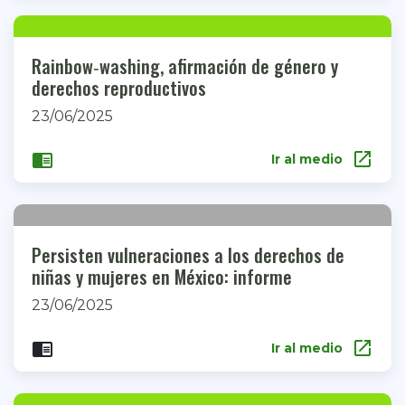
Rainbow‑washing, afirmación de género y
derechos reproductivos
23/06/2025
open_in_new
chrome_reader_mode
Ir al medio
Persisten vulneraciones a los derechos de
niñas y mujeres en México: informe
23/06/2025
open_in_new
chrome_reader_mode
Ir al medio