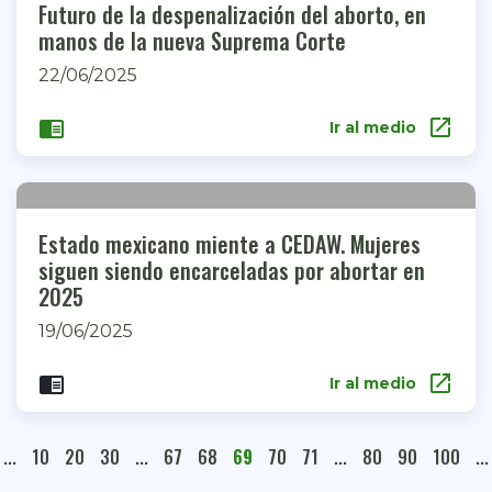
Futuro de la despenalización del aborto, en
manos de la nueva Suprema Corte
22/06/2025
open_in_new
chrome_reader_mode
Ir al medio
Estado mexicano miente a CEDAW. Mujeres
siguen siendo encarceladas por abortar en
2025
19/06/2025
open_in_new
chrome_reader_mode
Ir al medio
...
10
20
30
...
67
68
69
70
71
...
80
90
100
...