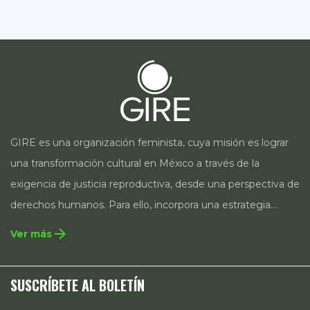
GIRE es una organización feminista, cuya misión es lograr
una transformación cultural en México a través de la
exigencia de justicia reproductiva, desde una perspectiva de
derechos humanos. Para ello, incorpora una estrategia
integral que contempla la incidencia en legislación y
arrow_forward
Ver más
políticas públicas, el acompañamiento de casos, así como
estrategias de comunicación e investigación sobre el
SUSCRÍBETE AL BOLETÍN
estado de los derechos reproductivos en México.