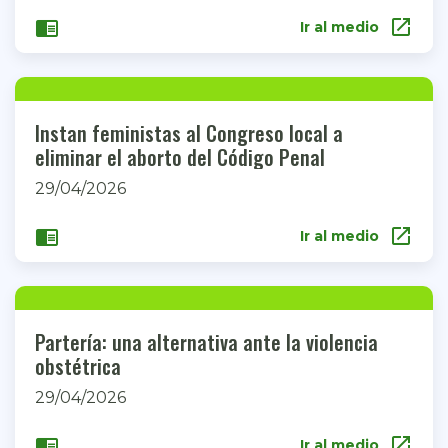
open_in_new
chrome_reader_mode
Ir al medio
Instan feministas al Congreso local a
eliminar el aborto del Código Penal
29/04/2026
open_in_new
chrome_reader_mode
Ir al medio
Partería: una alternativa ante la violencia
obstétrica
29/04/2026
open_in_new
chrome_reader_mode
Ir al medio