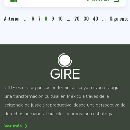
Anterior
...
6
7
8
9
10
...
20
30
40
...
Siguiente
GIRE es una organización feminista, cuya misión es lograr
una transformación cultural en México a través de la
exigencia de justicia reproductiva, desde una perspectiva de
derechos humanos. Para ello, incorpora una estrategia
integral que contempla la incidencia en legislación y
arrow_forward
Ver más