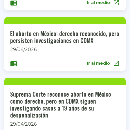
open_in_new
chrome_reader_mode
Ir al medio
El aborto en México: derecho reconocido, pero
persisten investigaciones en CDMX
29/04/2026
open_in_new
chrome_reader_mode
Ir al medio
Suprema Corte reconoce aborto en México
como derecho, pero en CDMX siguen
investigando casos a 19 años de su
despenalización
29/04/2026