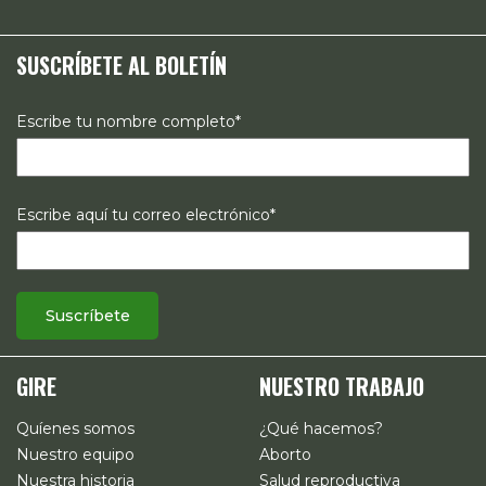
políticas públicas, el acompañamiento de casos, así como
estrategias de comunicación e investigación sobre el
SUSCRÍBETE AL BOLETÍN
estado de los derechos reproductivos en México.
Escribe tu nombre completo*
Escribe aquí tu correo electrónico*
GIRE
NUESTRO TRABAJO
Quíenes somos
¿Qué hacemos?
Nuestro equipo
Aborto
Nuestra historia
Salud reproductiva