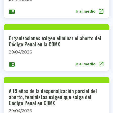
open_in_new
chrome_reader_mode
Ir al medio
Organizaciones exigen eliminar el aborto del
Código Penal en la CDMX
29/04/2026
open_in_new
chrome_reader_mode
Ir al medio
A 19 años de la despenalización parcial del
aborto, feministas exigen que salga del
Código Penal en CDMX
29/04/2026