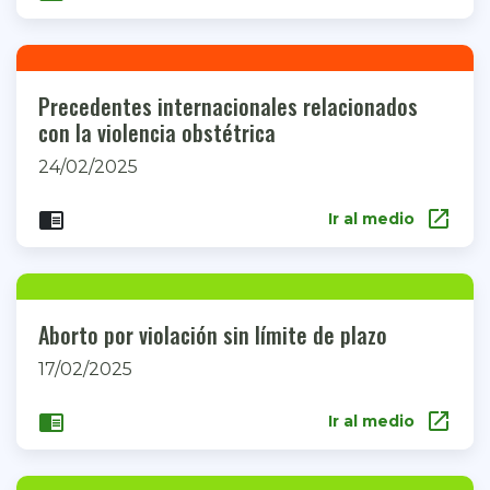
Precedentes internacionales relacionados
con la violencia obstétrica
24/02/2025
open_in_new
chrome_reader_mode
Ir al medio
Aborto por violación sin límite de plazo
17/02/2025
open_in_new
chrome_reader_mode
Ir al medio