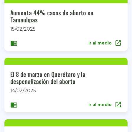
Aumenta 44% casos de aborto en
Tamaulipas
15/02/2025
open_in_new
chrome_reader_mode
Ir al medio
El 8 de marzo en Querétaro y la
despenalización del aborto
14/02/2025
open_in_new
chrome_reader_mode
Ir al medio