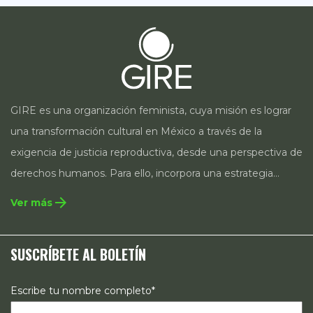
GIRE es una organización feminista, cuya misión es lograr
una transformación cultural en México a través de la
exigencia de justicia reproductiva, desde una perspectiva de
derechos humanos. Para ello, incorpora una estrategia
integral que contempla la incidencia en legislación y
arrow_forward
Ver más
políticas públicas, el acompañamiento de casos, así como
estrategias de comunicación e investigación sobre el
SUSCRÍBETE AL BOLETÍN
estado de los derechos reproductivos en México.
Escribe tu nombre completo*