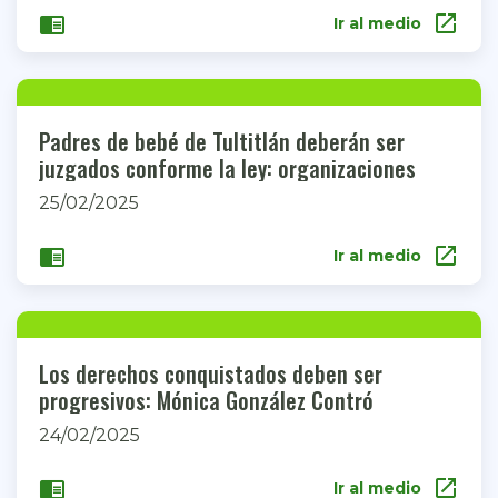
open_in_new
chrome_reader_mode
Ir al medio
Padres de bebé de Tultitlán deberán ser
juzgados conforme la ley: organizaciones
25/02/2025
open_in_new
chrome_reader_mode
Ir al medio
Los derechos conquistados deben ser
progresivos: Mónica González Contró
24/02/2025
open_in_new
chrome_reader_mode
Ir al medio