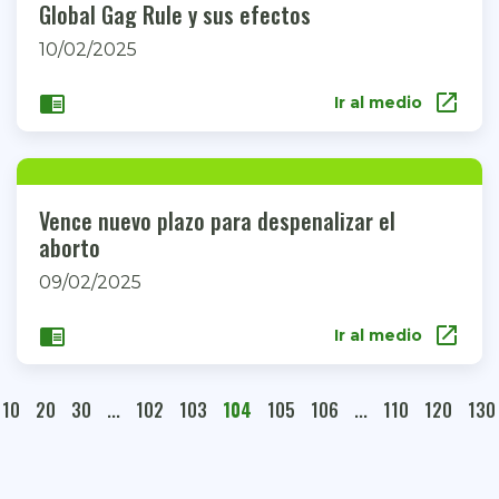
Global Gag Rule y sus efectos
10/02/2025
open_in_new
chrome_reader_mode
Ir al medio
Vence nuevo plazo para despenalizar el
aborto
09/02/2025
open_in_new
chrome_reader_mode
Ir al medio
10
20
30
...
102
103
104
105
106
...
110
120
130