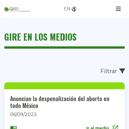
EN
GIRE EN LOS MEDIOS
Filtrar
Anuncian la despenalización del aborto en
todo México
06/09/2023
open_in_new
chrome_reader_mode
Ir al medio