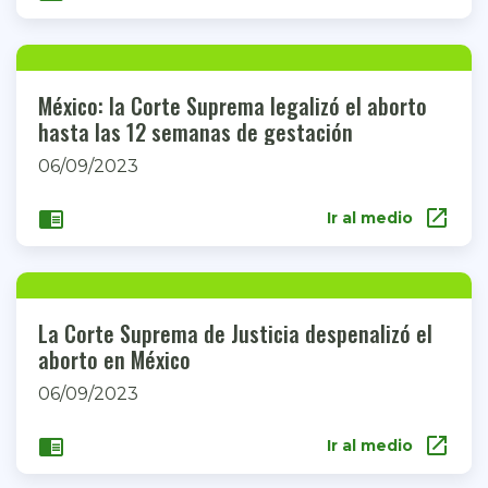
México: la Corte Suprema legalizó el aborto
hasta las 12 semanas de gestación
06/09/2023
open_in_new
chrome_reader_mode
Ir al medio
La Corte Suprema de Justicia despenalizó el
aborto en México
06/09/2023
open_in_new
chrome_reader_mode
Ir al medio