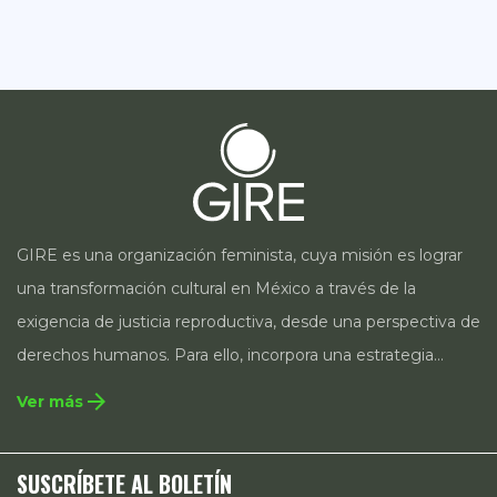
GIRE es una organización feminista, cuya misión es lograr
una transformación cultural en México a través de la
exigencia de justicia reproductiva, desde una perspectiva de
derechos humanos. Para ello, incorpora una estrategia
integral que contempla la incidencia en legislación y
arrow_forward
Ver más
políticas públicas, el acompañamiento de casos, así como
estrategias de comunicación e investigación sobre el
SUSCRÍBETE AL BOLETÍN
estado de los derechos reproductivos en México.