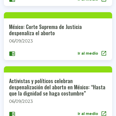
México: Corte Suprema de Justicia
despenaliza el aborto
06/09/2023
open_in_new
chrome_reader_mode
Ir al medio
Activistas y políticos celebran
despenalización del aborto en México: “Hasta
que la dignidad se haga costumbre”
06/09/2023
open_in_new
chrome_reader_mode
Ir al medio