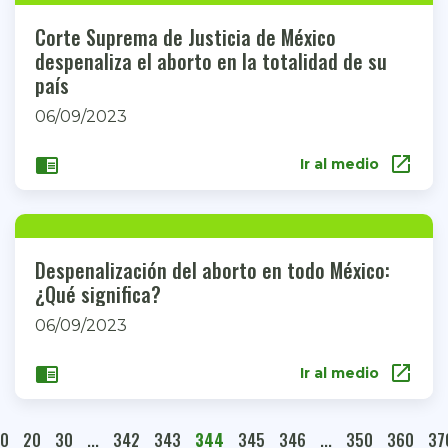
Corte Suprema de Justicia de México
despenaliza el aborto en la totalidad de su
país
06/09/2023
open_in_new
chrome_reader_mode
Ir al medio
Despenalización del aborto en todo México:
¿Qué significa?
06/09/2023
open_in_new
chrome_reader_mode
Ir al medio
10
20
30
...
342
343
344
345
346
...
350
360
37