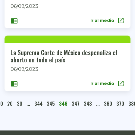
06/09/2023
open_in_new
chrome_reader_mode
Ir al medio
La Suprema Corte de México despenaliza el
aborto en todo el país
06/09/2023
open_in_new
chrome_reader_mode
Ir al medio
10
20
30
...
344
345
346
347
348
...
360
370
38