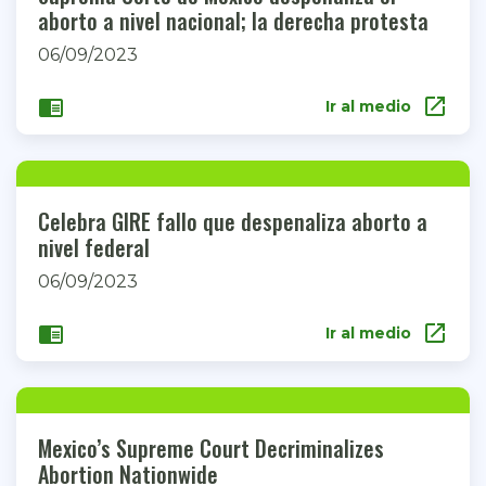
aborto a nivel nacional; la derecha protesta
06/09/2023
open_in_new
chrome_reader_mode
Ir al medio
Celebra GIRE fallo que despenaliza aborto a
nivel federal
06/09/2023
open_in_new
chrome_reader_mode
Ir al medio
Mexico’s Supreme Court Decriminalizes
Abortion Nationwide