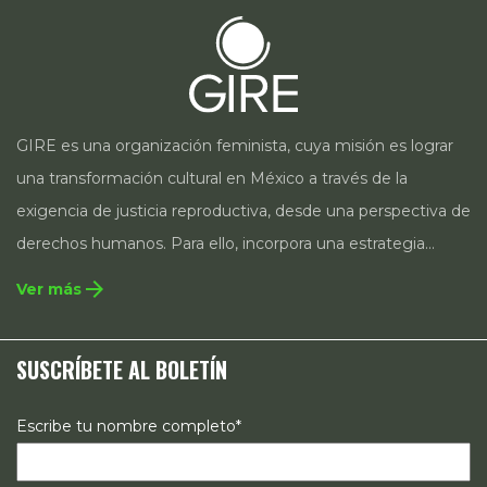
GIRE es una organización feminista, cuya misión es lograr
una transformación cultural en México a través de la
exigencia de justicia reproductiva, desde una perspectiva de
derechos humanos. Para ello, incorpora una estrategia
integral que contempla la incidencia en legislación y
arrow_forward
Ver más
políticas públicas, el acompañamiento de casos, así como
estrategias de comunicación e investigación sobre el
SUSCRÍBETE AL BOLETÍN
estado de los derechos reproductivos en México.
Escribe tu nombre completo*