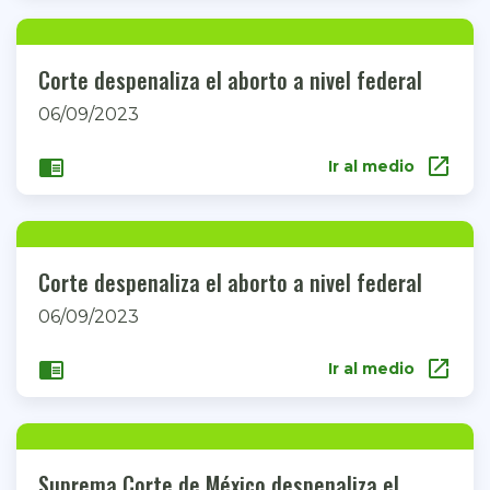
Corte despenaliza el aborto a nivel federal
06/09/2023
open_in_new
chrome_reader_mode
Ir al medio
Corte despenaliza el aborto a nivel federal
06/09/2023
open_in_new
chrome_reader_mode
Ir al medio
Suprema Corte de México despenaliza el