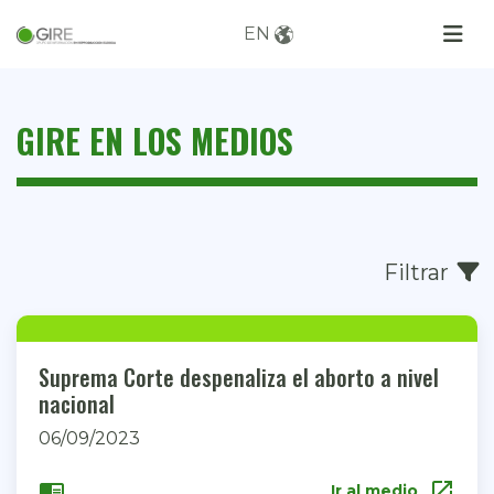
EN
GIRE EN LOS MEDIOS
Filtrar
Suprema Corte despenaliza el aborto a nivel
nacional
06/09/2023
open_in_new
chrome_reader_mode
Ir al medio