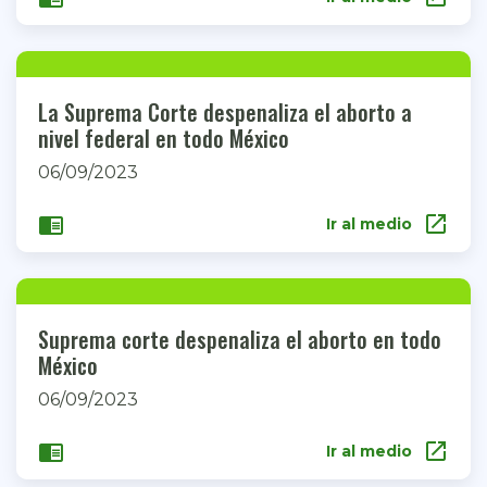
La Suprema Corte despenaliza el aborto a
nivel federal en todo México
06/09/2023
open_in_new
chrome_reader_mode
Ir al medio
Suprema corte despenaliza el aborto en todo
México
06/09/2023
open_in_new
chrome_reader_mode
Ir al medio