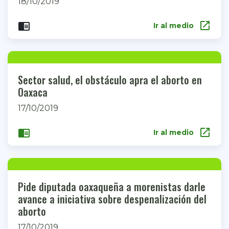
18/10/2019
open_in_new
chrome_reader_mode
Ir al medio
Sector salud, el obstáculo apra el aborto en
Oaxaca
17/10/2019
open_in_new
chrome_reader_mode
Ir al medio
Pide diputada oaxaqueña a morenistas darle
avance a iniciativa sobre despenalización del
aborto
17/10/2019