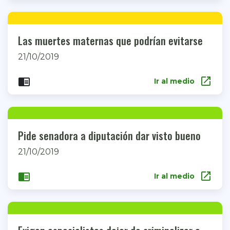
Las muertes maternas que podrían evitarse
21/10/2019
open_in_new
chrome_reader_mode
Ir al medio
Pide senadora a diputación dar visto bueno
21/10/2019
open_in_new
chrome_reader_mode
Ir al medio