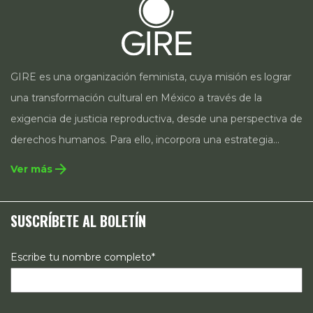
GIRE es una organización feminista, cuya misión es lograr
una transformación cultural en México a través de la
exigencia de justicia reproductiva, desde una perspectiva de
derechos humanos. Para ello, incorpora una estrategia
integral que contempla la incidencia en legislación y
arrow_forward
Ver más
políticas públicas, el acompañamiento de casos, así como
estrategias de comunicación e investigación sobre el
SUSCRÍBETE AL BOLETÍN
estado de los derechos reproductivos en México.
Escribe tu nombre completo*