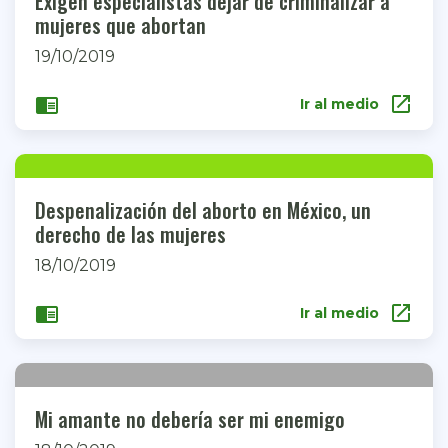
Exigen especialistas dejar de criminalizar a
mujeres que abortan
19/10/2019
open_in_new
chrome_reader_mode
Ir al medio
Despenalización del aborto en México, un
derecho de las mujeres
18/10/2019
open_in_new
chrome_reader_mode
Ir al medio
Mi amante no debería ser mi enemigo