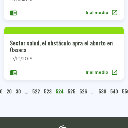
open_in_new
chrome_reader_mode
Ir al medio
Sector salud, el obstáculo apra el aborto en
Oaxaca
17/10/2019
open_in_new
chrome_reader_mode
Ir al medio
10
20
30
...
522
523
524
525
526
...
530
540
55