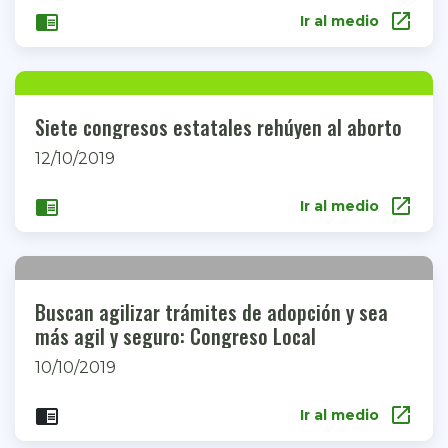
open_in_new
chrome_reader_mode
Ir al medio
Siete congresos estatales rehúyen al aborto
12/10/2019
open_in_new
chrome_reader_mode
Ir al medio
Buscan agilizar trámites de adopción y sea
más agil y seguro: Congreso Local
10/10/2019
open_in_new
chrome_reader_mode
Ir al medio