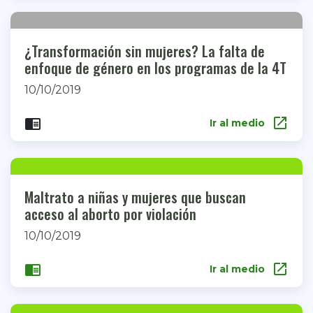
¿Transformación sin mujeres? La falta de
enfoque de género en los programas de la 4T
10/10/2019
open_in_new
chrome_reader_mode
Ir al medio
Maltrato a niñas y mujeres que buscan
acceso al aborto por violación
10/10/2019
open_in_new
chrome_reader_mode
Ir al medio