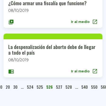
¿Cómo armar una fiscalía que funcione?
08/10/2019
open_in_new
video_library
Ir al medio
La despenalización del aborto debe de llegar
a todo el país
08/10/2019
open_in_new
chrome_reader_mode
Ir al medio
10
20
30
...
524
525
526
527
528
...
540
550
56