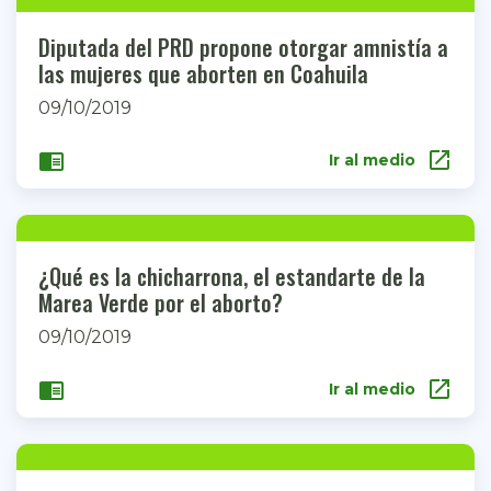
Diputada del PRD propone otorgar amnistía a
las mujeres que aborten en Coahuila
09/10/2019
open_in_new
chrome_reader_mode
Ir al medio
¿Qué es la chicharrona, el estandarte de la
Marea Verde por el aborto?
09/10/2019
open_in_new
chrome_reader_mode
Ir al medio