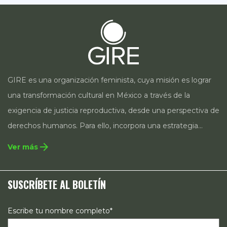
GIRE es una organización feminista, cuya misión es lograr
una transformación cultural en México a través de la
exigencia de justicia reproductiva, desde una perspectiva de
derechos humanos. Para ello, incorpora una estrategia
integral que contempla la incidencia en legislación y
arrow_forward
Ver más
políticas públicas, el acompañamiento de casos, así como
estrategias de comunicación e investigación sobre el
SUSCRÍBETE AL BOLETÍN
estado de los derechos reproductivos en México.
Escribe tu nombre completo*