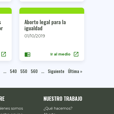
s
Aborto legal para la
or
igualdad
01/10/2019
open_in_new
open_in_new
chrome_reader_mode
Ir al medio
...
540
550
560
...
Siguiente
Última »
RE
NUESTRO TRABAJO
íenes somos
¿Qué hacemos?