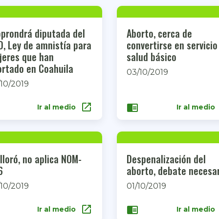
oprondrá diputada del
Aborto, cerca de
, Ley de amnistía para
convertirse en servicio
jeres que han
salud básico
ortado en Coahuila
03/10/2019
10/2019
open_in_new
chrome_reader_mode
Ir al medio
Ir al medio
lloró, no aplica NOM-
Despenalización del
6
aborto, debate necesa
10/2019
01/10/2019
open_in_new
chrome_reader_mode
Ir al medio
Ir al medio