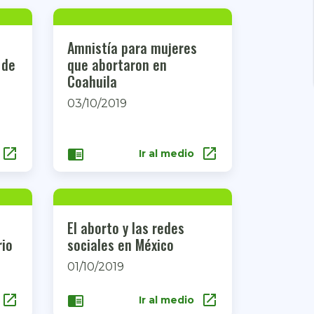
Amnistía para mujeres
 de
que abortaron en
Coahuila
03/10/2019
open_in_new
open_in_new
chrome_reader_mode
Ir al medio
El aborto y las redes
rio
sociales en México
01/10/2019
open_in_new
open_in_new
chrome_reader_mode
Ir al medio