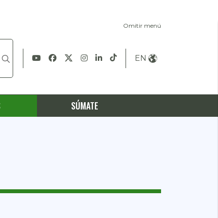
Omitir menú
EN
S
SÚMATE