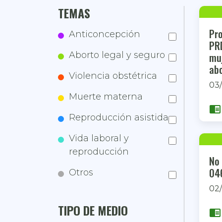
TEMAS
Pr
Anticoncepción
PRD
Aborto legal y seguro
mu
ab
Violencia obstétrica
03/
Muerte materna
chrome_reader_mode
Reproducción asistida
Vida laboral y
reproducción
No 
04
Otros
02/
TIPO DE MEDIO
chrome_reader_mode