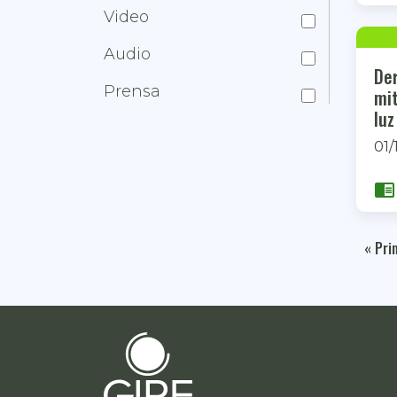
Video
Audio
Der
Prensa
mit
luz
01/
chrome_reader_mode
« Pri