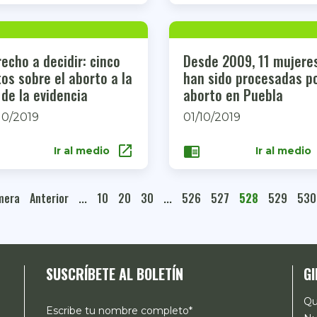
echo a decidir: cinco
Desde 2009, 11 mujere
os sobre el aborto a la
han sido procesadas p
 de la evidencia
aborto en Puebla
10/2019
01/10/2019
open_in_new
chrome_reader_mode
Ir al medio
Ir al medio
mera
Anterior
...
10
20
30
...
526
527
528
529
530
SUSCRÍBETE AL BOLETÍN
GI
Qu
Escribe tu nombre completo*