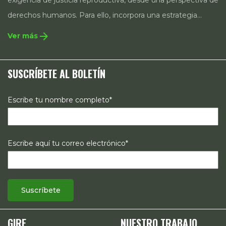
derechos humanos. Para ello, incorpora una estrategia
integral que contempla la incidencia en legislación y
arrow_forward
Ver más
políticas públicas, el acompañamiento de casos, así como
estrategias de comunicación e investigación sobre el
SUSCRÍBETE AL BOLETÍN
estado de los derechos reproductivos en México.
Escribe tu nombre completo*
Escribe aquí tu correo electrónico*
GIRE
NUESTRO TRABAJO