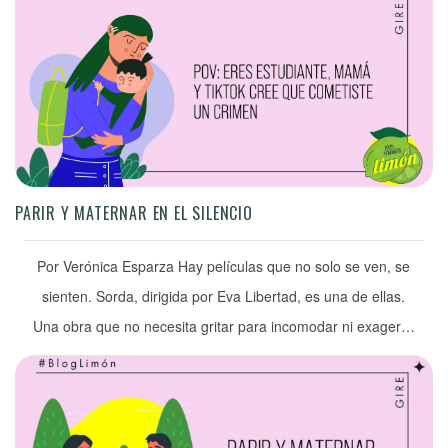
escuché a una morra decir: “mi escuela me está negando un
lugar digno para la lactancia”. […]
PARIR Y MATERNAR EN EL SILENCIO
Por Verónica Esparza Hay películas que no solo se ven, se
sienten. Sorda, dirigida por Eva Libertad, es una de ellas.
Una obra que no necesita gritar para incomodar ni exagerar
para señalar. Lo hace desde lo íntimo, desde lo cotidiano,
desde aquello que muchas veces pasamos por alto: las
barreras que enfrentan las personas […]