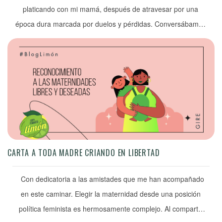
platicando con mi mamá, después de atravesar por una
época dura marcada por duelos y pérdidas. Conversábamos
sobre la maternidad y los retos que había implicado criarnos
a mi hermana y a mí. Enlistamos más de los que me
hubieran gustado, pero me tranquilizó saber que […]
CARTA A TODA MADRE CRIANDO EN LIBERTAD
Con dedicatoria a las amistades que me han acompañado
en este caminar. Elegir la maternidad desde una posición
política feminista es hermosamente complejo. Al compartir