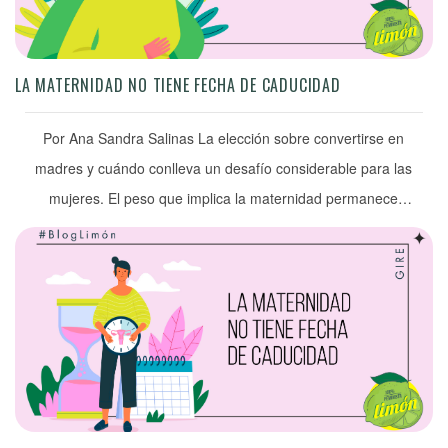
LA MATERNIDAD NO TIENE FECHA DE CADUCIDAD
Por Ana Sandra Salinas La elección sobre convertirse en
madres y cuándo conlleva un desafío considerable para las
mujeres. El peso que implica la maternidad permanece
presente aun cuando decidamos no ejercerla o todavía no
queramos ejercerla. Y si la ejercemos, también. En
contextos de sociedades y estructuras patriarcales las
mujeres tenemos fecha de expiración […]