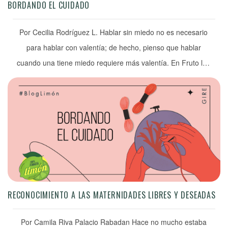
BORDANDO EL CUIDADO
Por Cecilia Rodríguez L. Hablar sin miedo no es necesario
para hablar con valentía; de hecho, pienso que hablar
cuando una tiene miedo requiere más valentía. En Fruto las
palabras fluyen entre distintas voces, historias y momentos,
pero si algo tienen en común es esa valentía de mirar hacia
dentro y hacia atrás. Empecé a […]
RECONOCIMIENTO A LAS MATERNIDADES LIBRES Y DESEADAS
Por Camila Riva Palacio Rabadan Hace no mucho estaba