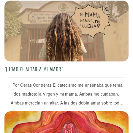
experiencias, dudas, frustraciones y anécdotas sobre la
crianza con mujeres que hemos decidido reproducirnos, me
reflejo en el dilema cotidiano que implica ser conscientes de
que hemos renunciado a […]
QUEMO EL ALTAR A MI MADRE
Por Geras Contreras El catecismo me enseñaba que tenía
dos madres: la Virgen y mi mamá. Ambas me cuidaban.
Ambas merecían un altar. A las dos debía amar sobre todo
en este mundo y era un pecado si no lo hacía. Odiaba a mi
madre. Durante años (tal vez, cinco o puede ser diez) […]