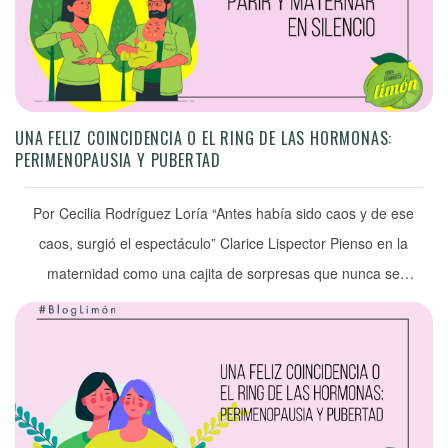
UNA FELIZ COINCIDENCIA O EL RING DE LAS HORMONAS:
PERIMENOPAUSIA Y PUBERTAD
Por Cecilia Rodríguez Loría “Antes había sido caos y de ese
caos, surgió el espectáculo” Clarice Lispector Pienso en la
maternidad como una cajita de sorpresas que nunca se
acaban. Empieza recién pariste cuando crees que lo más
difícil ha pasado; tienes a la pequeña criatura que asemeja a
una oruga en tus brazos y […]