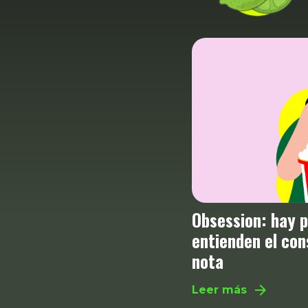
Obsession: hay personas que no
entienden el consentimiento y se les
nota
arrow_forward
Leer más