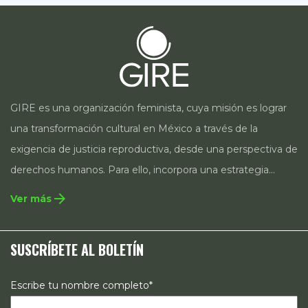
GIRE es una organización feminista, cuya misión es lograr
una transformación cultural en México a través de la
exigencia de justicia reproductiva, desde una perspectiva de
derechos humanos. Para ello, incorpora una estrategia
integral que contempla la incidencia en legislación y
arrow_forward
Ver más
políticas públicas, el acompañamiento de casos, así como
estrategias de comunicación e investigación sobre el
SUSCRÍBETE AL BOLETÍN
estado de los derechos reproductivos en México.
Escribe tu nombre completo*
Escribe aquí tu correo electrónico*