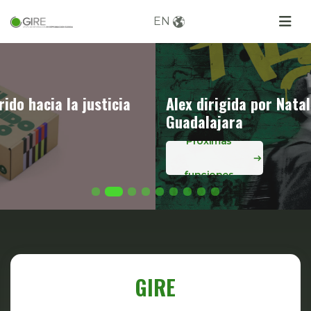
EN
Alex dirigida por Natalia Bermúdez llega a
Guadalajara
Próximas
funciones
GIRE