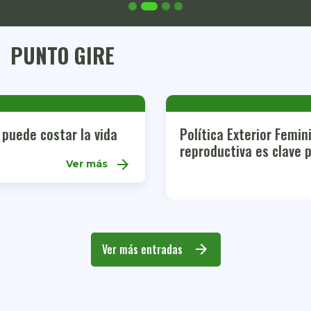
PUNTO GIRE
Política Exterior Feminista: por qué la justicia
reproductiva es clave para la democracia
arrow_forward
Ver más
Ver más entradas
arrow_forward