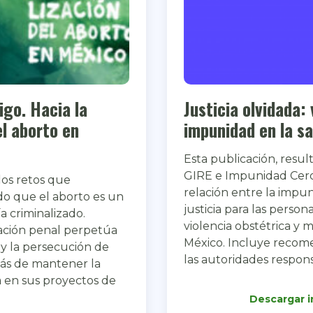
Justicia olvidada: violencia e
impunidad en la salud reproductiva
Esta publicación, resultado del trabajo de
GIRE e Impunidad Cero, busca visibilizar la
relación entre la impunidad y el acceso a la
justicia para las personas sobrevivientes de
violencia obstétrica y muerte materna en
México. Incluye recomendaciones dirigidas a
las autoridades responsables.
open_in_new
Descargar informe
Ver sitio