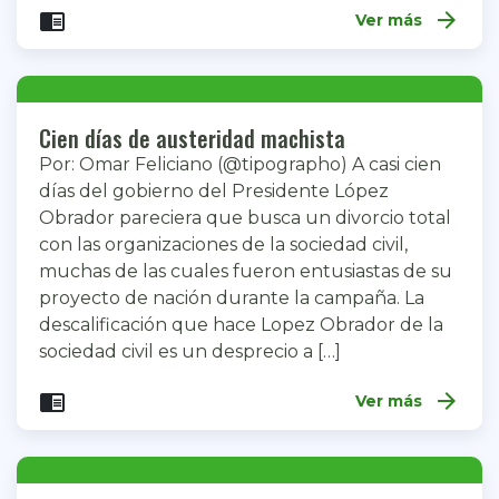
arrow_forward
chrome_reader_mode
Ver más
Cien días de austeridad machista
Por: Omar Feliciano (@tipographo) A casi cien
días del gobierno del Presidente López
Obrador pareciera que busca un divorcio total
con las organizaciones de la sociedad civil,
muchas de las cuales fueron entusiastas de su
proyecto de nación durante la campaña. La
descalificación que hace Lopez Obrador de la
sociedad civil es un desprecio a […]
arrow_forward
chrome_reader_mode
Ver más