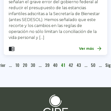
señalan el grave error del gobierno federal al
reducir el presupuesto de las estancias
infantiles adscritas a la Secretaría de Bienestar
(antes SEDESOL). Hemos señalado que este
recorte y los cambios en las reglas de
operación no sólo limitan la conciliación de la
vida personal y […]
arrow_forward
chrome_reader_mode
Ver más
rior
...
10
20
30
...
39
40
41
42
43
...
50
...
Sig