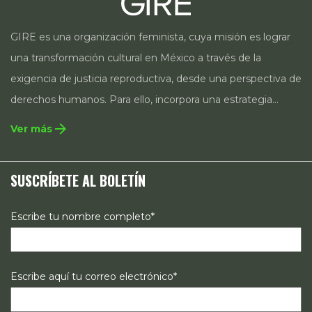
GIRE es una organización feminista, cuya misión es lograr
una transformación cultural en México a través de la
exigencia de justicia reproductiva, desde una perspectiva de
derechos humanos. Para ello, incorpora una estrategia
integral que contempla la incidencia en legislación y
arrow_forward
Ver más
políticas públicas, el acompañamiento de casos, así como
estrategias de comunicación e investigación sobre el
SUSCRÍBETE AL BOLETÍN
estado de los derechos reproductivos en México.
Escribe tu nombre completo*
Escribe aquí tu correo electrónico*