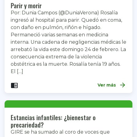
Parir y morir
Por: Dunia Campos (@DuniaVerona) Rosalía
ingresó al hospital para parir. Quedó en coma,
con daño en pulmón, riñón e hígado.
Permaneció varias semanas en medicina
interna. Una cadena de negligencias médicas le
arrebató la vida este domingo 24 de febrero. La
consecuencia extrema de la violencia
obstétrica es la muerte. Rosalía tenía 19 años.
El […]
arrow_forward
chrome_reader_mode
Ver más
Estancias infantiles: ¿bienestar o
precariedad?
GIRE se ha sumado al coro de voces que